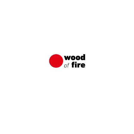
Idee für eine außergewöhnliche und
langlebige Holzfassade
Eine Holzfassade aus verkohlten Brettern von
Wood of Fire ist eine originelle Möglichkeit für
eine außergewöhnliche und langlebige
Holzfassade.