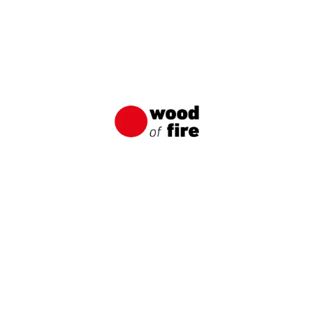
Shou Sugi Ban ist eine traditionelle japanische
Technik zum Verkohlen von Holz, die darauf
abzielte, das Holz vor Wasser, Sonnenschäden
und verschiedenen Schädlingen zu schützen.