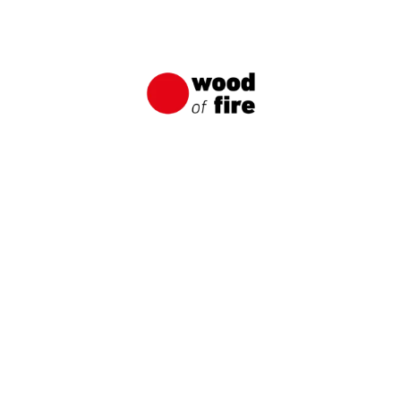
Shou Sugi Ban: Japanische
Holzimprägnierungsmethode
Shou Sugi Ban ist eine traditionelle japanische
Technik zum Verkohlen von Holz, die darauf
abzielte, das Holz vor Wasser, Sonnenschäden
und verschiedenen Schädlingen zu schützen.