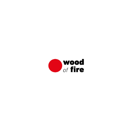
Shou Sugi Ban: Japanische
Holzimprägnierungsmethode
Shou Sugi Ban ist eine traditionelle japanische
Technik zum Verkohlen von Holz, die darauf
abzielte, das Holz vor Wasser, Sonnenschäden
und verschiedenen Schädlingen zu schützen.