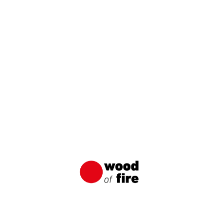
Anwendungen von verkohlten Brettern
Wood of Fire
In der Regel denkt jeder zuerst an eine
verkohlte Fassade, wenn es um die
Verwendung von verkohlten Brettern geht.