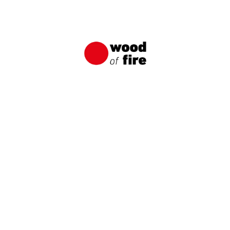
Anwendungen von verkohlten Brettern
Wood of Fire
In der Regel denkt jeder zuerst an eine
verkohlte Fassade, wenn es um die
Verwendung von verkohlten Brettern geht.