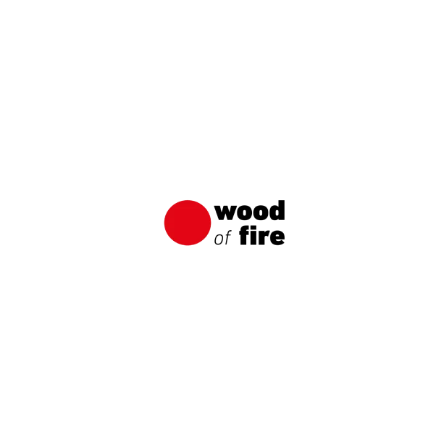
Shou Sugi Ban: Japanische
Holzimprägnierungsmethode
Shou Sugi Ban ist eine traditionelle japanische
Technik zum Verkohlen von Holz, die darauf
abzielte, das Holz vor Wasser, Sonnenschäden
und verschiedenen Schädlingen zu schützen.