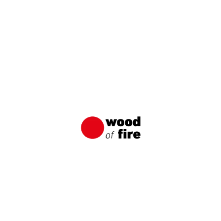
Kontakt
info@woodoffire.pl
PL/DE:
+48 782 603 318
PL/EN:
+48 691 515 669
PL/EN:
+48 601 883 938
PL/EN:
+48 695 166 033